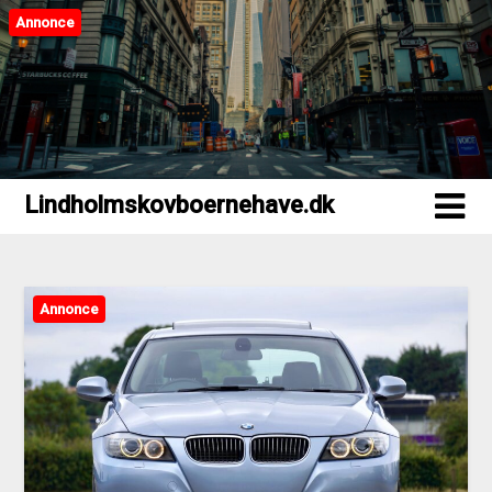
Annonce
Lindholmskovboernehave.dk
Lindholmskovboernehave.dk
Annonce