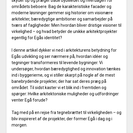
skyder op og præger både bybilledet og hverdagen for
områdets beboere. Bag de karakteristiske facader og
moderne løsninger gemmer sig historier om visionære
arkitekter, bæredygtige ambitioner og samarbejder på
tværs af fagligheder. Men hvordan bliver dristige visioner til
virkelighed – og hvad betyder de unikke arkitektprojekter
egentlig for Egås identitet?
I denne artikel dykker vi ned i arkitekturens betydning for
Egås udvikling og ser nærmere på, hvordan idéer og
tegninger transformeres til levende bygninger. Vi
undersøger, hvordan bæredygtighed og innovation tænkes
ind i byggerierne, og vi stiller skarpt på nogle af de mest
banebrydende projekter, der har sat deres præg på
området. Til sidst kaster vi et blik ind i fremtiden og
spørger: Hvilke arkitektoniske muligheder og udfordringer
venter Egå forude?
Tag med på en rejse fra tegnebrættet til virkeligheden – og
bliv inspireret af de projekter, der former Egå i dag og i
morgen.