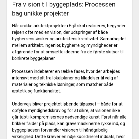
Fra vision til byggeplads: Processen
bag unikke projekter
Når unikke arkitektprojekter i Egå skal realiseres, begynder
rejsen ofte med en vision, der udspringer af både
bygherrens ønsker og arkitektens kreativitet. Samarbejdet
mellem arkitekt, ingeniør, bygherre og myndigheder er
afgørende for at omsætte ideerne fra de første skitser til
konkrete byggeplaner.
Processen indebærer en række faser, hvor der arbejdes
intensivt med alt fra lokalplaner og tilladelser til valg af
materialer og tekniske løsninger, som matcher både
æstetik og funktionalitet.
Undervejs bliver projektet løbende tilpasset – både for at
opfylde myndighedskrav og for at sikre, at visionen ikke
går tabt i kompromisernes nødvendige kunst. Først når alle
brikker falder på plads, kan gravemaskinerne rykke ind, og
byggepladsen forvandler visionen til håndgribelig
virkelighed. Dette kræver en nøje koordineret indsats, hvor