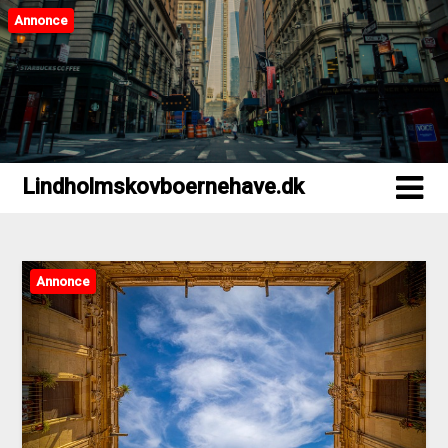
Annonce
Lindholmskovboernehave.dk
Lindholmskovboernehave.dk
Annonce