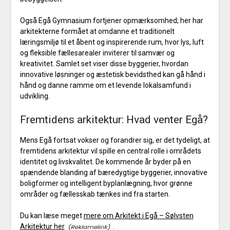
Også Egå Gymnasium fortjener opmærksomhed; her har
arkitekterne formået at omdanne et traditionelt
læringsmiljø til et åbent og inspirerende rum, hvor lys, luft
og fleksible fællesarealer inviterer til samvær og
kreativitet. Samlet set viser disse byggerier, hvordan
innovative løsninger og æstetisk bevidsthed kan gå hånd i
hånd og danne ramme om et levende lokalsamfund i
udvikling.
Fremtidens arkitektur: Hvad venter Egå?
Mens Egå fortsat vokser og forandrer sig, er det tydeligt, at
fremtidens arkitektur vil spille en central rolle i områdets
identitet og livskvalitet. De kommende år byder på en
spændende blanding af bæredygtige byggerier, innovative
boligformer og intelligent byplanlægning, hvor grønne
områder og fællesskab tænkes ind fra starten.
Du kan læse meget
mere om Arkitekt i Egå – Sølvsten
Arkitektur her
.