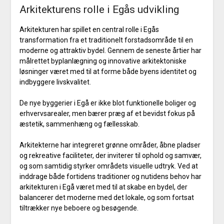
Arkitekturens rolle i Egås udvikling
Arkitekturen har spillet en central rolle i Egås
transformation fra et traditionelt forstadsområde til en
moderne og attraktiv bydel. Gennem de seneste årtier har
målrettet byplanlægning og innovative arkitektoniske
løsninger været med til at forme både byens identitet og
indbyggere livskvalitet.
De nye byggerier i Egå er ikke blot funktionelle boliger og
erhvervsarealer, men bærer præg af et bevidst fokus på
æstetik, sammenhæng og fællesskab.
Arkitekterne har integreret grønne områder, åbne pladser
og rekreative faciliteter, der inviterer til ophold og samvær,
og som samtidig styrker områdets visuelle udtryk. Ved at
inddrage både fortidens traditioner og nutidens behov har
arkitekturen i Egå været med til at skabe en bydel, der
balancerer det moderne med det lokale, og som fortsat
tiltrækker nye beboere og besøgende.