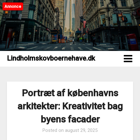
Annonce
Lindholmskovboernehave.dk
Lindholmskovboernehave.dk
Portræt af københavns
arkitekter: Kreativitet bag
byens facader
Posted on
august 29, 2025