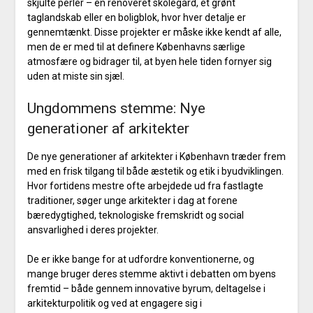
skjulte perler – en renoveret skolegård, et grønt
taglandskab eller en boligblok, hvor hver detalje er
gennemtænkt. Disse projekter er måske ikke kendt af alle,
men de er med til at definere Københavns særlige
atmosfære og bidrager til, at byen hele tiden fornyer sig
uden at miste sin sjæl.
Ungdommens stemme: Nye
generationer af arkitekter
De nye generationer af arkitekter i København træder frem
med en frisk tilgang til både æstetik og etik i byudviklingen.
Hvor fortidens mestre ofte arbejdede ud fra fastlagte
traditioner, søger unge arkitekter i dag at forene
bæredygtighed, teknologiske fremskridt og social
ansvarlighed i deres projekter.
De er ikke bange for at udfordre konventionerne, og
mange bruger deres stemme aktivt i debatten om byens
fremtid – både gennem innovative byrum, deltagelse i
arkitekturpolitik og ved at engagere sig i