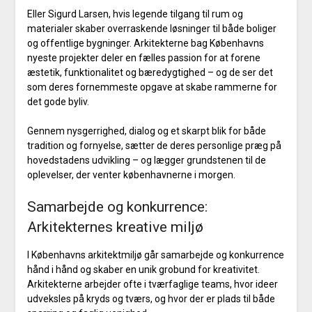
Eller Sigurd Larsen, hvis legende tilgang til rum og
materialer skaber overraskende løsninger til både boliger
og offentlige bygninger. Arkitekterne bag Københavns
nyeste projekter deler en fælles passion for at forene
æstetik, funktionalitet og bæredygtighed – og de ser det
som deres fornemmeste opgave at skabe rammerne for
det gode byliv.
Gennem nysgerrighed, dialog og et skarpt blik for både
tradition og fornyelse, sætter de deres personlige præg på
hovedstadens udvikling – og lægger grundstenen til de
oplevelser, der venter københavnerne i morgen.
Samarbejde og konkurrence:
Arkitekternes kreative miljø
I Københavns arkitektmiljø går samarbejde og konkurrence
hånd i hånd og skaber en unik grobund for kreativitet.
Arkitekterne arbejder ofte i tværfaglige teams, hvor ideer
udveksles på kryds og tværs, og hvor der er plads til både