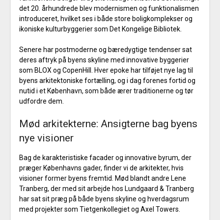
det 20. århundrede blev modernismen og funktionalismen
introduceret, hvilket ses i både store boligkomplekser og
ikoniske kulturbyggerier som Det Kongelige Bibliotek.
Senere har postmoderne og bæredygtige tendenser sat
deres aftryk på byens skyline med innovative byggerier
som BLOX og CopenHill. Hver epoke har tilføjet nye lag til
byens arkitektoniske fortælling, og i dag forenes fortid og
nutid i et København, som både ærer traditionerne og tør
udfordre dem.
Mød arkitekterne: Ansigterne bag byens
nye visioner
Bag de karakteristiske facader og innovative byrum, der
præger Københavns gader, finder vi de arkitekter, hvis
visioner former byens fremtid. Mød blandt andre Lene
Tranberg, der med sit arbejde hos Lundgaard & Tranberg
har sat sit præg på både byens skyline og hverdagsrum
med projekter som Tietgenkollegiet og Axel Towers.