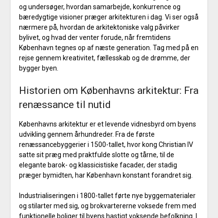
og undersøger, hvordan samarbejde, konkurrence og
bæredygtige visioner præger arkitekturen i dag. Vi ser også
nærmere på, hvordan de arkitektoniske valg påvirker
bylivet, og hvad der venter forude, når fremtidens
København tegnes op af næste generation. Tag med på en
rejse gennem kreativitet, fællesskab og de drømme, der
bygger byen.
Historien om Københavns arkitektur: Fra
renæssance til nutid
Københavns arkitektur er et levende vidnesbyrd om byens
udvikling gennem århundreder. Fra de første
renæssancebyggerier i 1500-tallet, hvor kong Christian IV
satte sit præg med praktfulde slotte og tårne, til de
elegante barok- og klassicistiske facader, der stadig
præger bymidten, har København konstant forandret sig.
Industrialiseringen i 1800-tallet førte nye byggematerialer
og stilarter med sig, og brokvartererne voksede frem med
funktionelle boliger til byens hastigt voksende befolkning. I