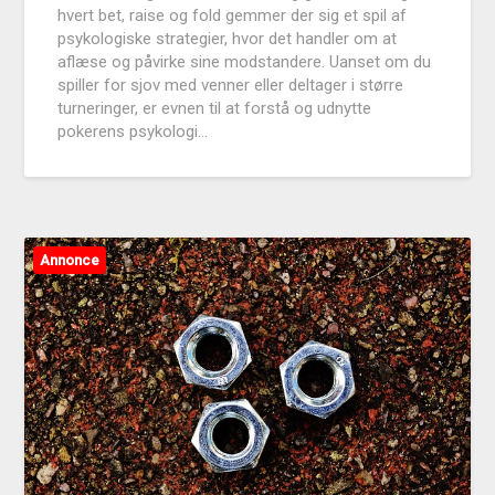
hvert bet, raise og fold gemmer der sig et spil af
psykologiske strategier, hvor det handler om at
aflæse og påvirke sine modstandere. Uanset om du
spiller for sjov med venner eller deltager i større
turneringer, er evnen til at forstå og udnytte
pokerens psykologi…
Annonce