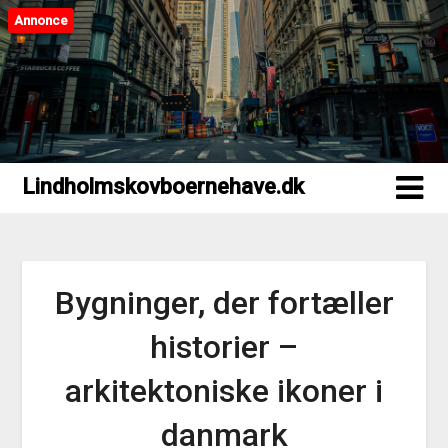
Annonce
Lindholmskovboernehave.dk
Lindholmskovboernehave.dk
Bygninger, der fortæller
historier –
arkitektoniske ikoner i
danmark