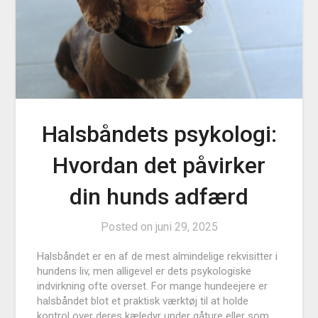
Halsbåndets psykologi:
Hvordan det påvirker
din hunds adfærd
Posted on
juni 29, 2025
Halsbåndet er en af de mest almindelige rekvisitter i
hundens liv, men alligevel er dets psykologiske
indvirkning ofte overset. For mange hundeejere er
halsbåndet blot et praktisk værktøj til at holde
kontrol over deres kæledyr under gåture eller som