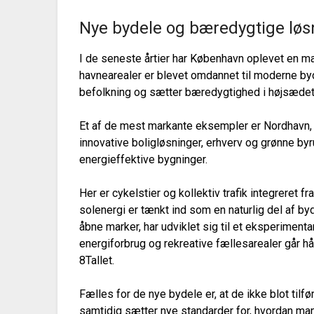
Nye bydele og bæredygtige løs
I de seneste årtier har København oplevet en mar
havnearealer er blevet omdannet til moderne 
befolkning og sætter bæredygtighed i højsædet
Et af de mest markante eksempler er Nordhavn, 
innovative boligløsninger, erhverv og grønne by
energieffektive bygninger.
Her er cykelstier og kollektiv trafik integreret 
solenergi er tænkt ind som en naturlig del af by
åbne marker, har udviklet sig til et eksperimenta
energiforbrug og rekreative fællesarealer går 
8Tallet.
Fælles for de nye bydele er, at de ikke blot til
samtidig sætter nye standarder for, hvordan ma