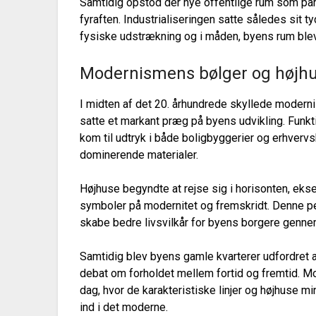
Samtidig opstod der nye offentlige rum som par
fyraften. Industrialiseringen satte således sit
fysiske udstrækning og i måden, byens rum blev
Modernismens bølger og højhu
I midten af det 20. århundrede skyllede modern
satte et markant præg på byens udvikling. Funkt
kom til udtryk i både boligbyggerier og erhverv
dominerende materialer.
Højhuse begyndte at rejse sig i horisonten, e
symboler på modernitet og fremskridt. Denne per
skabe bedre livsvilkår for byens borgere gennem
Samtidig blev byens gamle kvarterer udfordret 
debat om forholdet mellem fortid og fremtid. Mo
dag, hvor de karakteristiske linjer og højhuse m
ind i det moderne.