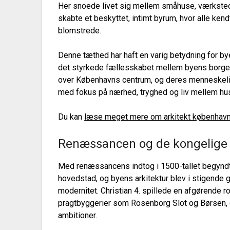
Her snoede livet sig mellem småhuse, værkste
skabte et beskyttet, intimt byrum, hvor alle ke
blomstrede.
Denne tæthed har haft en varig betydning for bye
det styrkede fællesskabet mellem byens borger
over Københavns centrum, og deres menneskelig
med fokus på nærhed, tryghed og liv mellem hu
Du kan
læse meget mere om arkitekt københavn
Renæssancen og de kongelige 
Med renæssancens indtog i 1500-tallet begyndt
hovedstad, og byens arkitektur blev i stigende
modernitet. Christian 4. spillede en afgørende r
pragtbyggerier som Rosenborg Slot og Børsen, 
ambitioner.