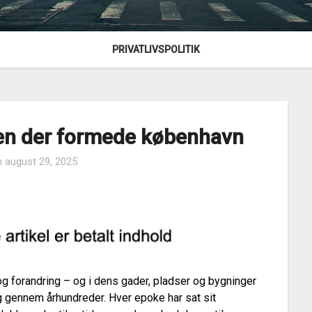
PRIVATLIVSPOLITIK
ren der formede københavn
n
august 29, 2025
 og forandring – og i dens gader, pladser og bygninger
 gennem århundreder. Hver epoke har sat sit