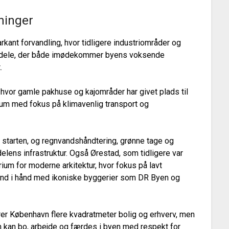
ninger
kant forvandling, hvor tidligere industriområder og
bydele, der både imødekommer byens voksende
.
hvor gamle pakhuse og kajområder har givet plads til
rum med fokus på klimavenlig transport og
fra starten, og regnvandshåndtering, grønne tage og
delens infrastruktur. Også Ørestad, som tidligere var
rium for moderne arkitektur, hvor fokus på lavt
hånd i hånd med ikoniske byggerier som DR Byen og
fører København flere kvadratmeter bolig og erhverv, men
n kan bo, arbejde og færdes i byen med respekt for