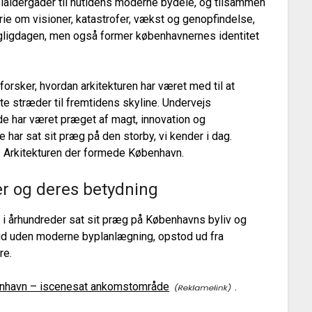
elaldergader til nutidens moderne bydele, og tilsammen
ie om visioner, katastrofer, vækst og genopfindelse,
agligdagen, men også former københavnernes identitet
forsker, hvordan arkitekturen har været med til at
e stræder til fremtidens skyline. Undervejs
de har været præget af magt, innovation og
har sat sit præg på den storby, vi kender i dag.
: Arkitekturen der formede København.
r og deres betydning
i århundreder sat sit præg på Københavns byliv og
 tid uden moderne byplanlægning, opstod ud fra
re.
benhavn – iscenesat ankomstområde
.