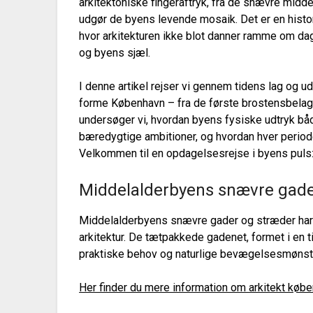
arkitektoniske fingeraftryk, fra de snævre midd
udgør de byens levende mosaik. Det er en histor
hvor arkitekturen ikke blot danner ramme om d
og byens sjæl.
I denne artikel rejser vi gennem tidens lag og ud
forme København – fra de første brostensbelagt
undersøger vi, hvordan byens fysiske udtryk bå
bæredygtige ambitioner, og hvordan hver periode 
Velkommen til en opdagelsesrejse i byens puls
Middelalderbyens snævre gade
Middelalderbyens snævre gader og stræder har 
arkitektur. De tætpakkede gadenet, formet i en
praktiske behov og naturlige bevægelsesmønst
Her finder du mere information om arkitekt kø