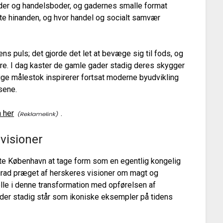
der og handelsboder, og gadernes smalle format
ndte hinanden, og hvor handel og socialt samvær
ns puls; det gjorde det let at bevæge sig til fods, og
e. I dag kaster de gamle gader stadig deres skygger
e målestok inspirerer fortsat moderne byudvikling
sene.
 her
.
visioner
e København at tage form som en egentlig kongelig
 grad præget af herskeres visioner om magt og
olle i denne transformation med opførelsen af
der stadig står som ikoniske eksempler på tidens