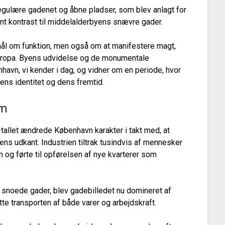
regulære gadenet og åbne pladser, som blev anlagt for
t kontrast til middelalderbyens snævre gader.
ål om funktion, men også om at manifestere magt,
e Europa. Byens udvidelse og de monumentale
avn, vi kender i dag, og vidner om en periode, hvor
yens identitet og dens fremtid.
um
-tallet ændrede København karakter i takt med, at
s udkant. Industrien tiltrak tusindvis af mennesker
n og førte til opførelsen af nye kvarterer som
 snoede gader, blev gadebilledet nu domineret af
tte transporten af både varer og arbejdskraft.