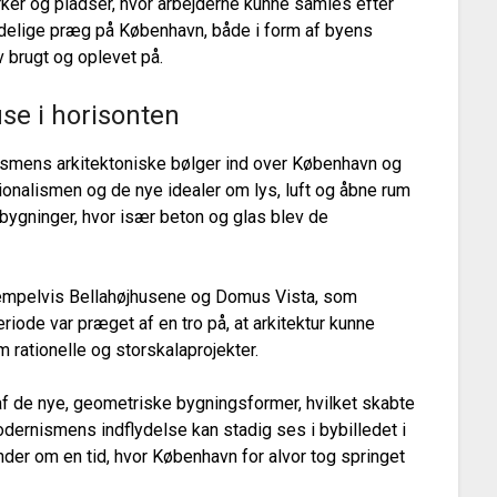
ker og pladser, hvor arbejderne kunne samles efter
 tydelige præg på København, både i form af byens
 brugt og oplevet på.
se i horisonten
ismens arkitektoniske bølger ind over København og
ionalismen og de nye idealer om lys, luft og åbne rum
sbygninger, hvor især beton og glas blev de
ksempelvis Bellahøjhusene og Domus Vista, som
iode var præget af en tro på, at arkitektur kunne
 rationelle og storskalaprojekter.
af de nye, geometriske bygningsformer, hvilket skabte
dernismens indflydelse kan stadig ses i bybilledet i
inder om en tid, hvor København for alvor tog springet