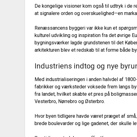
De kongelige visioner kom også til udtryk i de 
at signalere orden og overskuelighed—en markan
Renæssancens byggeri var ikke kun et spørgsm
kulturel udvikling og inspiration fra det øvrig
bygningsværker lagde grundstenen til det Københ
arkitekturen blev et redskab til at forme både b
Industriens indtog og nye byr
Med industrialiseringen i anden halvdel af 1800
fabrikker og værksteder voksede frem langs byen
fra landet, hvilket skabte et pres på boligmasse
Vesterbro, Nørrebro og Østerbro.
Hvor byen tidligere havde været præget af små,
brede boulevarder og lige gadenet, der skulle le