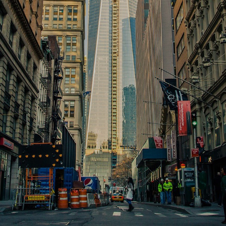
indholmskovboernehave.